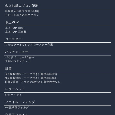
名入れ紙エプロン印刷
新規名入れ紙エプロン印刷
リピート名入れ紙エプロン
卓上POP
卓上POP 山型
卓上POP 三角柱
コースター
フルカラーオリジナルコースター印刷
パウチメニュー
パウチメニュー10枚〜
大判パウチメニュー
封筒
長3既製封筒（テープ付き）郵便赤枠付き
角2既製封筒（テープ付き）郵便赤枠無し
洋長3封筒（アラビア糊付き）郵便赤枠なし
レターヘッド
レターヘッド
ファイル・フォルダ
A4完成形フォルダ
クリアファイル