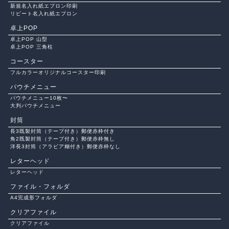
新規名入れ紙エプロン印刷
リピート名入れ紙エプロン
卓上POP
卓上POP 山型
卓上POP 三角柱
コースター
フルカラーオリジナルコースター印刷
パウチメニュー
パウチメニュー10枚〜
大判パウチメニュー
封筒
長3既製封筒（テープ付き）郵便赤枠付き
角2既製封筒（テープ付き）郵便赤枠無し
洋長3封筒（アラビア糊付き）郵便赤枠なし
レターヘッド
レターヘッド
ファイル・フォルダ
A4完成形フォルダ
クリアファイル
クリアファイル