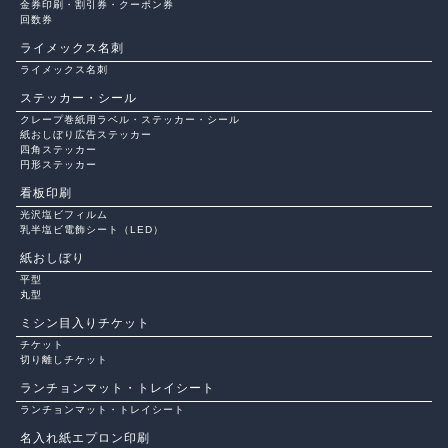
金券印刷・割引券・クーポン券
回数券
ライメックス名刺
ライメックス名刺
ステッカー・シール
クレープ巻紙用ラベル・ステッカー・シール
紙おしぼり広告ステッカー
四角ステッカー
円形ステッカー
看板印刷
光沢塩ビフィルム
乳半塩ビ電飾シート（LED）
紙おしぼり
平型
丸型
ミシン目入りチケット
チケット
切り離しチケット
ランチョンマット・トレイシート
ランチョンマット・トレイシート
名入れ紙エプロン印刷