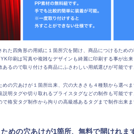
刷された四角形の用紙に１箇所穴を開け、商品につけるための
MYK印刷は写真や複雑なデザインも綺麗に印刷する事が出
数あるので取り付ける商品にふさわしい用紙選びが可能です
ための穴あけが１箇所出来、穴の大きさも４種類から選べま
扱説明タグや切り取れるプライスタグなどの制作も可能です
ので格安タグ制作から拘りの高級感あるタグまで制作出来ま
ための穴あけが1箇所、無料で開けれま