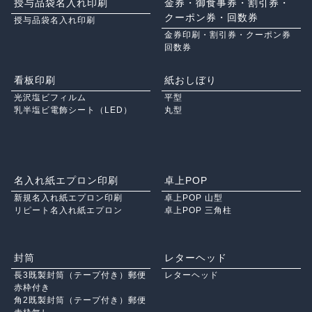
授与品袋名入れ印刷
金券・御食事券・割引券・
クーポン券・回数券
授与品袋名入れ印刷
金券印刷・割引券・クーポン券
回数券
看板印刷
紙おしぼり
光沢塩ビフィルム
平型
乳半塩ビ電飾シート（LED）
丸型
名入れ紙エプロン印刷
卓上POP
新規名入れ紙エプロン印刷
卓上POP 山型
リピート名入れ紙エプロン
卓上POP 三角柱
封筒
レターヘッド
長3既製封筒（テープ付き）郵便
レターヘッド
赤枠付き
角2既製封筒（テープ付き）郵便