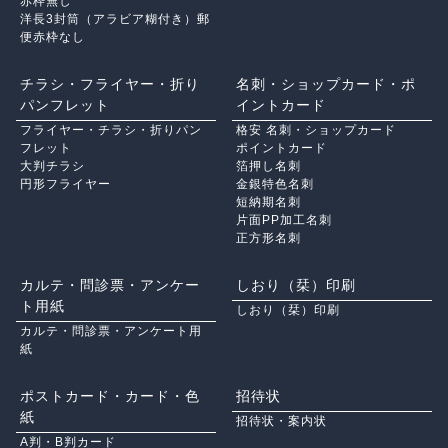
赤枠無し
洋長3封筒（アラビア糊付き）郵
便赤枠なし
チラシ・フライヤー・折り
名刺・ショップカード・ポ
パンフレット
イントカード
フライヤー・チラシ・折りパン
格安 名刺・ショップカード
フレット
ポイントカード
大判チラシ
箔押し名刺
円形フライヤー
金銀特色名刺
短納期名刺
片面PP加工名刺
正方形名刺
カルテ・問診票・アンケー
しおり（栞）印刷
ト用紙
しおり（栞）印刷
カルテ・問診票・アンケート用
紙
ポストカード・カード・色
招待状
紙
招待状・案内状
A判・B判カード