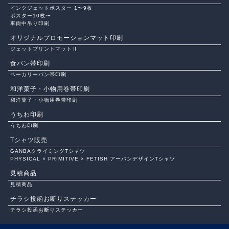
インクジェットポスター 1〜9枚
ポスター10枚〜
車両中吊り印刷
オリジナルプロモーションマット印刷
ジェットプリントマットⅡ
食パン帯印刷
ベーカリーパン帯印刷
和洋菓子・小物用巻帯印刷
和洋菓子・小物用巻帯印刷
うちわ印刷
うちわ印刷
Tシャツ販売
GANBAクライミングTシャツ
PHYSICAL × PRIMITIVE × FETISH アーバンデザインTシャツ
見積商品
見積商品
チラシ投函お断りステッカー
チラシ投函お断りステッカー