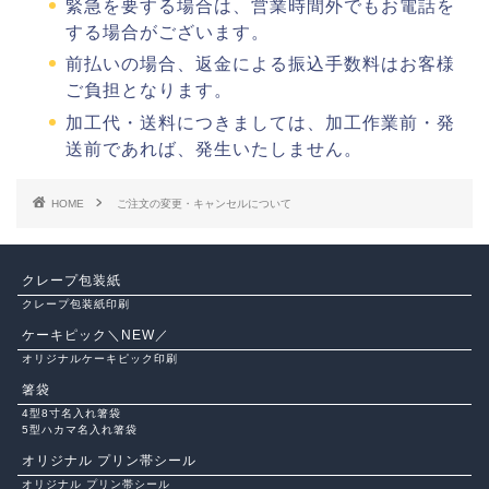
緊急を要する場合は、営業時間外でもお電話を
する場合がございます。
前払いの場合、返金による振込手数料はお客様
ご負担となります。
加工代・送料につきましては、加工作業前・発
送前であれば、発生いたしません。
HOME
ご注文の変更・キャンセルについて
クレープ包装紙
クレープ包装紙印刷
ケーキピック＼NEW／
オリジナルケーキピック印刷
箸袋
4型8寸名入れ箸袋
5型ハカマ名入れ箸袋
オリジナル プリン帯シール
オリジナル プリン帯シール