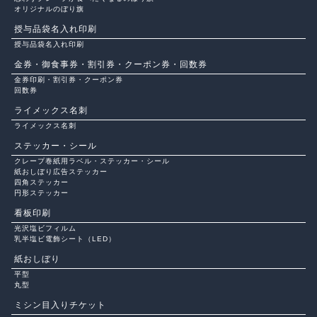
オリジナルのぼり旗
授与品袋名入れ印刷
授与品袋名入れ印刷
金券・御食事券・割引券・クーポン券・回数券
金券印刷・割引券・クーポン券
回数券
ライメックス名刺
ライメックス名刺
ステッカー・シール
クレープ巻紙用ラベル・ステッカー・シール
紙おしぼり広告ステッカー
四角ステッカー
円形ステッカー
看板印刷
光沢塩ビフィルム
乳半塩ビ電飾シート（LED）
紙おしぼり
平型
丸型
ミシン目入りチケット