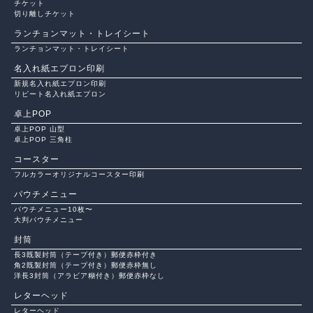
チケット
切り離しチケット
ランチョンマット・トレイシート
ランチョンマット・トレイシート
名入れ紙エプロン印刷
新規名入れ紙エプロン印刷
リピート名入れ紙エプロン
卓上POP
卓上POP 山型
卓上POP 三角柱
コースター
フルカラーオリジナルコースター印刷
パウチメニュー
パウチメニュー10枚〜
大判パウチメニュー
封筒
長3既製封筒（テープ付き）郵便赤枠付き
角2既製封筒（テープ付き）郵便赤枠無し
洋長3封筒（アラビア糊付き）郵便赤枠なし
レターヘッド
レターヘッド