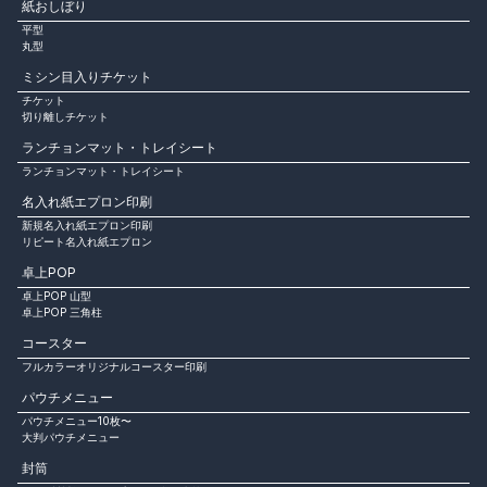
紙おしぼり
平型
丸型
ミシン目入りチケット
チケット
切り離しチケット
ランチョンマット・トレイシート
ランチョンマット・トレイシート
名入れ紙エプロン印刷
新規名入れ紙エプロン印刷
リピート名入れ紙エプロン
卓上POP
卓上POP 山型
卓上POP 三角柱
コースター
フルカラーオリジナルコースター印刷
パウチメニュー
パウチメニュー10枚〜
大判パウチメニュー
封筒