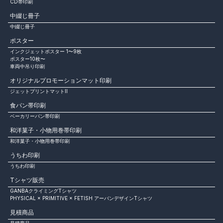
CD帯印刷
中綴じ冊子
中綴じ冊子
ポスター
インクジェットポスター 1〜9枚
ポスター10枚〜
車両中吊り印刷
オリジナルプロモーションマット印刷
ジェットプリントマットⅡ
食パン帯印刷
ベーカリーパン帯印刷
和洋菓子・小物用巻帯印刷
和洋菓子・小物用巻帯印刷
うちわ印刷
うちわ印刷
Tシャツ販売
GANBAクライミングTシャツ
PHYSICAL × PRIMITIVE × FETISH アーバンデザインTシャツ
見積商品