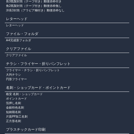
長3既製封筒（テープ付き）郵便赤枠付き
角2既製封筒（テープ付き）郵便赤枠無し
洋長3封筒（アラビア糊付き）郵便赤枠なし
レターヘッド
レターヘッド
ファイル・フォルダ
A4完成形フォルダ
クリアファイル
クリアファイル
チラシ・フライヤー・折りパンフレット
フライヤー・チラシ・折りパンフレット
大判チラシ
円形フライヤー
名刺・ショップカード・ポイントカード
格安 名刺・ショップカード
ポイントカード
箔押し名刺
金銀特色名刺
短納期名刺
片面PP加工名刺
正方形名刺
プラスチックカード印刷