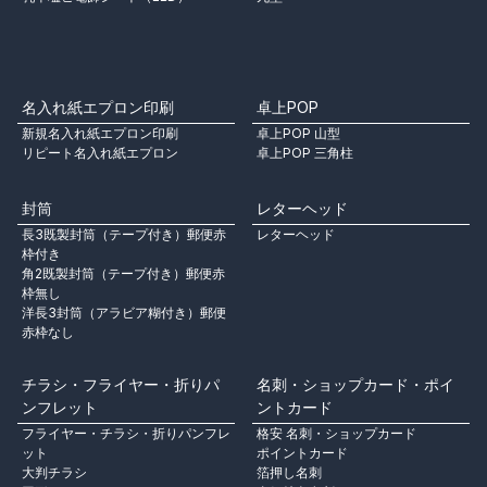
名入れ紙エプロン印刷
卓上POP
新規名入れ紙エプロン印刷
卓上POP 山型
リピート名入れ紙エプロン
卓上POP 三角柱
封筒
レターヘッド
長3既製封筒（テープ付き）郵便赤
レターヘッド
枠付き
角2既製封筒（テープ付き）郵便赤
枠無し
洋長3封筒（アラビア糊付き）郵便
赤枠なし
チラシ・フライヤー・折りパ
名刺・ショップカード・ポイ
ンフレット
ントカード
フライヤー・チラシ・折りパンフレ
格安 名刺・ショップカード
ット
ポイントカード
大判チラシ
箔押し名刺