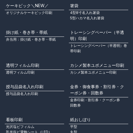
ケーキピック＼NEW／
箸袋
オリジナルケーキピック印刷
4型8寸名入れ箸袋
5型ハカマ名入れ箸袋
掛け紙・巻き帯・帯紙
トレーシングペーパー（半透
明）印刷
弁当用：掛け紙・巻き帯・帯紙
トレーシングペーパー（半透明）巻
帯印刷
透明フィルム印刷
カシメ製本ユポメニュー印刷
透明フィルム印刷
カシメ製本ユポメニュー印刷
授与品袋名入れ印刷
金券・御食事券・割引券・ク
ーポン券・回数券
授与品袋名入れ印刷
金券印刷・割引券・クーポン券
回数券
看板印刷
紙おしぼり
光沢塩ビフィルム
平型
乳半塩ビ電飾シート（LED）
丸型