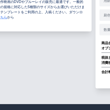
用
作映画のDVDやブルーレイの販売に最適です。一般的
スの規格に対応した5種類のサイズからお選びいただけま
用テンプレートをご利用の上、入稿ください。ダウンロ
刷
こちら
から
数量
商品
オプ
税抜
消費
合計