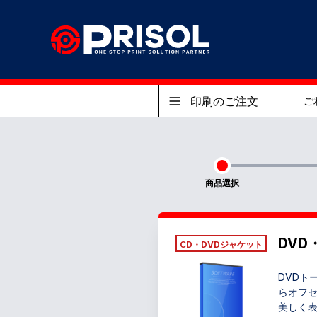
印刷のご注文
ご
商品選択
DVD
CD・DVDジャケット
DVDト
らオフ
美しく