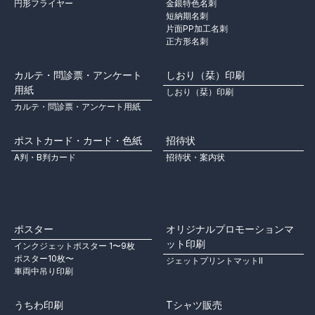
円形フライヤー
金銀特色名刺
短納期名刺
片面PP加工名刺
正方形名刺
カルテ・問診票・アンケート
しおり（栞）印刷
用紙
しおり（栞）印刷
カルテ・問診票・アンケート用紙
ポストカード・カード・色紙
招待状
A判・B判カード
招待状・案内状
ポスター
オリジナルプロモーションマ
ット印刷
インクジェットポスター 1〜9枚
ポスター10枚〜
ジェットプリントマットⅡ
車両中吊り印刷
うちわ印刷
Tシャツ販売