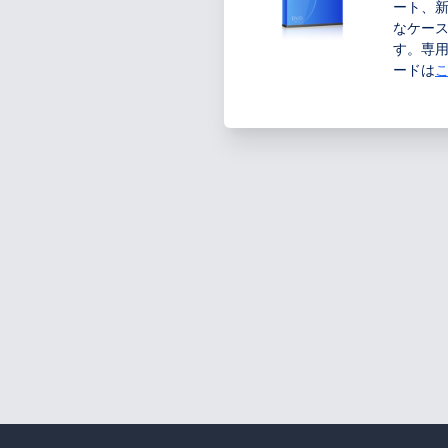
ート、新
なケー
す。専
ードは