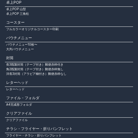
卓上POP
卓上POP 山型
卓上POP 三角柱
コースター
フルカラーオリジナルコースター印刷
パウチメニュー
パウチメニュー10枚〜
大判パウチメニュー
封筒
長3既製封筒（テープ付き）郵便赤枠付き
角2既製封筒（テープ付き）郵便赤枠無し
洋長3封筒（アラビア糊付き）郵便赤枠なし
レターヘッド
レターヘッド
ファイル・フォルダ
A4完成形フォルダ
クリアファイル
クリアファイル
チラシ・フライヤー・折りパンフレット
フライヤー・チラシ・折りパンフレット