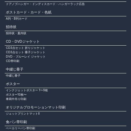
ドアノブハンガー・ドンディスカード・ハンガーラック広告
ポストカード・カード・色紙
A判・B判カード
招待状
招待状・案内状
CD・DVDジャケット
CD3点セット 折りジャケット
CD3点セット 冊子ジャケット
DVD・ブルーレイ ジャケット
CD帯印刷
中綴じ冊子
中綴じ冊子
ポスター
インクジェットポスター 1〜9枚
ポスター10枚〜
車両中吊り印刷
オリジナルプロモーションマット印刷
ジェットプリントマットⅡ
食パン帯印刷
ベーカリーパン帯印刷