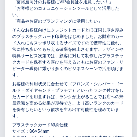
「富裕層向けのお客様にVIP会員証を用意したい！」
「お客様とのコミュニケーションツールとして活用した
い」
「商品やお店のブランディングに活用したい」
そんなお客様向けにクレジットカードとほぼ同じ厚さ厚み
のプラスチックカード印刷をはじめました。お財布のカー
ド入れにもスッポリ収まるサイズですので携帯性に優れ、
常に持ち歩いてもらえる確率を向上させます。デザインや
特典サービス次第では、顧客に対して制作したプラスチッ
クカードを保有する喜びを与えるともにお店のファン・リ
ピーター獲得に繋がり多くのビジネスシーンで活用頂けま
す。
お客様の利用状況に合わせて（ブロンズ・シルバー・ゴー
ルド・ダイヤモンド・プラチナ）といったランク付けをし
たカードを用意すれば、ランクが上がることでお店への帰
属意識を高める効果が期待でき、より高いランクのカード
を保有したいという欲求を生み出す可能性を秘めていま
す。
プラスチックカード印刷仕様
サイズ：86×54mm