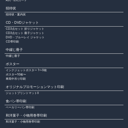
A判・B判カード
招待状
招待状・案内状
CD・DVDジャケット
CD3点セット 折りジャケット
CD3点セット 冊子ジャケット
DVD・ブルーレイ ジャケット
CD帯印刷
中綴じ冊子
中綴じ冊子
ポスター
インクジェットポスター 1〜9枚
ポスター10枚〜
車両中吊り印刷
オリジナルプロモーションマット印刷
ジェットプリントマットⅡ
食パン帯印刷
ベーカリーパン帯印刷
和洋菓子・小物用巻帯印刷
和洋菓子・小物用巻帯印刷