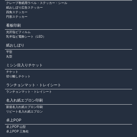
クレープ巻紙用ラベル・ステッカー・シール
紙おしぼり広告ステッカー
四角ステッカー
円形ステッカー
看板印刷
光沢塩ビフィルム
乳半塩ビ電飾シート（LED）
紙おしぼり
平型
丸型
ミシン目入りチケット
チケット
切り離しチケット
ランチョンマット・トレイシート
ランチョンマット・トレイシート
名入れ紙エプロン印刷
新規名入れ紙エプロン印刷
リピート名入れ紙エプロン
卓上POP
卓上POP 山型
卓上POP 三角柱